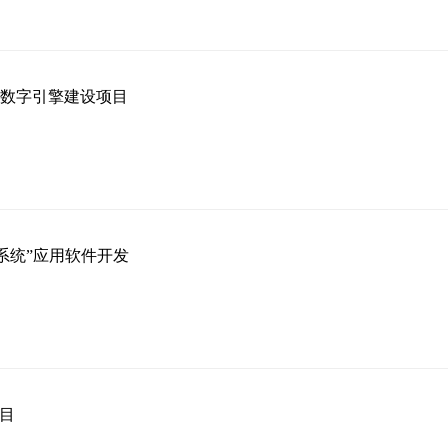
数
字
引
擎
建
设
项
目
系
统
”
应
用
软
件
开
发
目