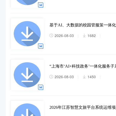
基
于
A
I
、
大
数
据
的
校
园
管
服
策
一
体
化
2026-08-03
1682
|
|
“
上
海
市
‘
A
I
+
科
技
政
务
’
一
体
化
服
务
子
2026-08-03
1450
|
|
2
0
2
6
年
江
苏
智
慧
文
旅
平
台
系
统
运
维
项