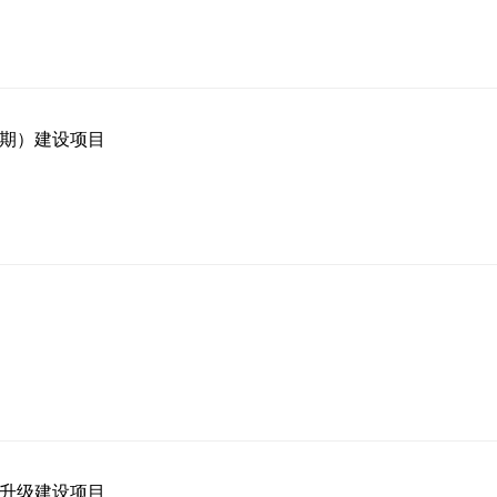
期
）
建
设
项
目
升
级
建
设
项
目