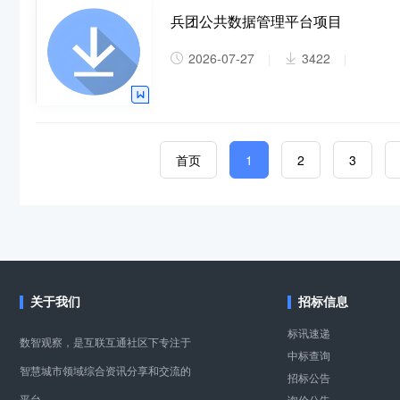
兵
团
公
共
数
据
管
理
平
台
项
目
2026-07-27
3422
|
|
首页️
1
2
3
关于我们
招标信息
标讯速递
数智观察，是互联互通社区下专注于
中标查询
智慧城市领域综合资讯分享和交流的
招标公告