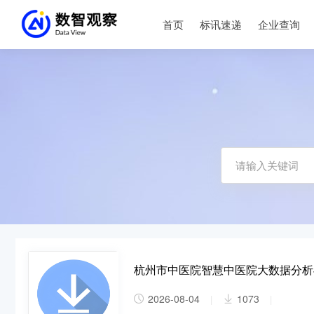
首页
标讯速递
企业查询
杭
州
市
中
医
院
智
慧
中
医
院
大
数
据
分
析
2026-08-04
1073
|
|