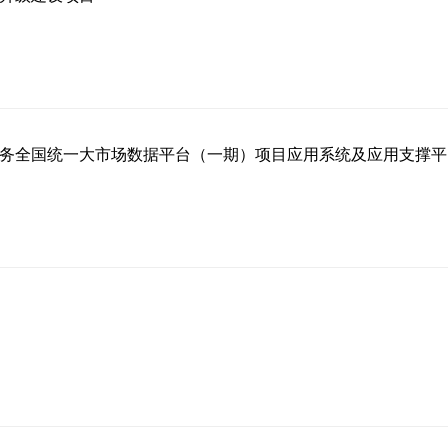
务
全
国
统
一
大
市
场
数
据
平
台
（
一
期
）
项
目
应
用
系
统
及
应
用
支
撑
平