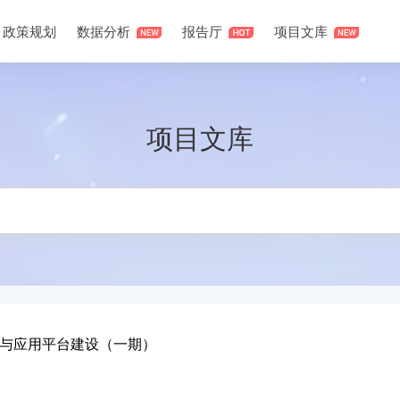
政策规划
数据分析
报告厅
项目文库
项目文库
与
应
用
平
台
建
设
（
一
期
）